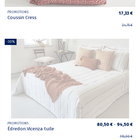
PROMOTIONS
17,33 €
Coussin Cress
24,75 €
-30%
PROMOTIONS
80,50 €
-
94,50 €
Édredon Vicenza tuile
115,00 €