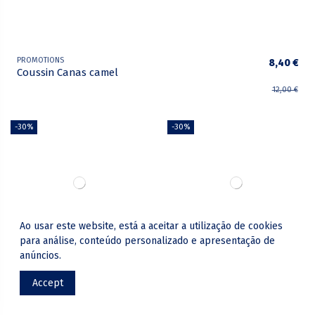
PROMOTIONS
8,40 €
Coussin Canas camel
12,00 €
-30%
-30%
Ao usar este website, está a aceitar a utilização de cookies
para análise, conteúdo personalizado e apresentação de
anúncios.
PROMOTIONS
PROMOTIONS
8,40 €
19,77 €
Coussin Canas
Coussin Loft
vert
Accept
12,00 €
28,25 €