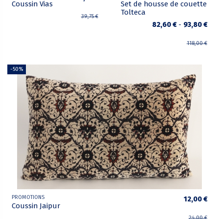
Coussin Vias
Set de housse de couette
Tolteca
39,75 €
82,60 €
-
93,80 €
118,00 €
-50%
PROMOTIONS
12,00 €
Coussin Jaipur
24,00 €