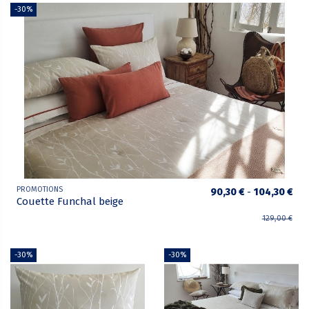
-30%
PROMOTIONS
90,30 €
-
104,30 €
Couette Funchal beige
129,00 €
-30%
-30%