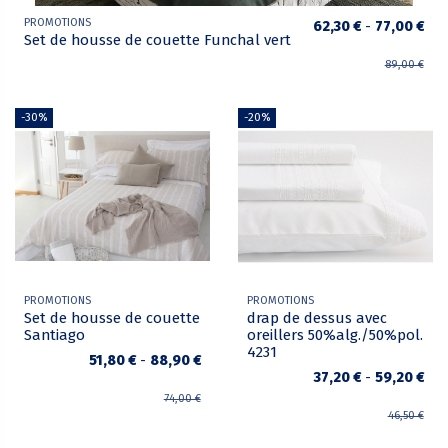
PROMOTIONS
62,30 €
-
77,00 €
Set de housse de couette Funchal vert
89,00 €
-30%
-20%
PROMOTIONS
PROMOTIONS
Set de housse de couette
drap de dessus avec
Santiago
oreillers 50%alg./50%pol.
4231
51,80 €
-
88,90 €
37,20 €
-
59,20 €
74,00 €
46,50 €