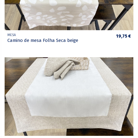
MESA
19,75 €
Camino de mesa Folha Seca beige