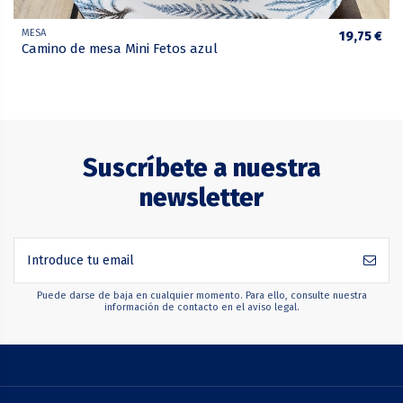
MESA
19,75 €
Camino de mesa Mini Fetos azul
Suscríbete a nuestra
newsletter
Puede darse de baja en cualquier momento. Para ello, consulte nuestra
información de contacto en el aviso legal.